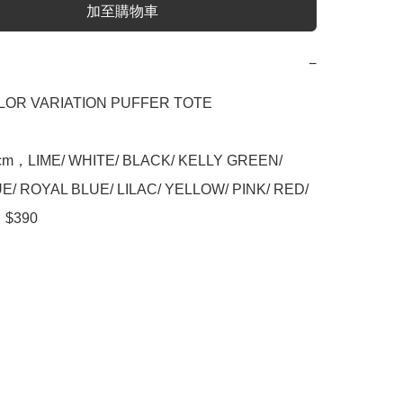
加至購物車
−
LOR VARIATION PUFFER TOTE

cm，LIME/ WHITE/ BLACK/ KELLY GREEN/ 
E/ ROYAL BLUE/ LILAC/ YELLOW/ PINK/ RED/ 
$390