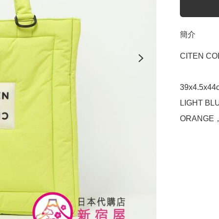
簡介
CITEN CO
39x4.5x44
LIGHT BLU
ORANGE，