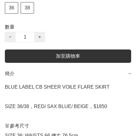
36
38
數量
−
+
加至購物車
簡介
−
BLUE LABEL CB SHEER VOILE FLARE SKIRT

SIZE 36/38，RED/ SAX BLUE/ BEIGE，$1850

👗參考尺寸

SIZE 36: WAISTS 66 總丈 76.5cm
