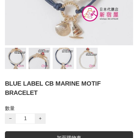
BLUE LABEL CB MARINE MOTIF
BRACELET
數量
−
+
加至購物車