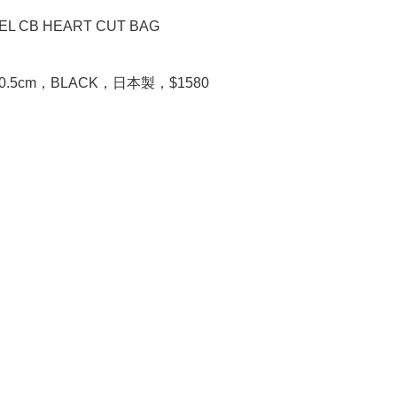
EL CB HEART CUT BAG

5x20.5cm，BLACK，日本製，$1580