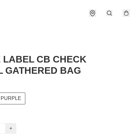
 LABEL CB CHECK
L GATHERED BAG
PURPLE
+