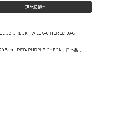
加至購物車
−
EL CB CHECK TWILL GATHERED BAG

.5x20.5cm，RED/ PURPLE CHECK，日本製，