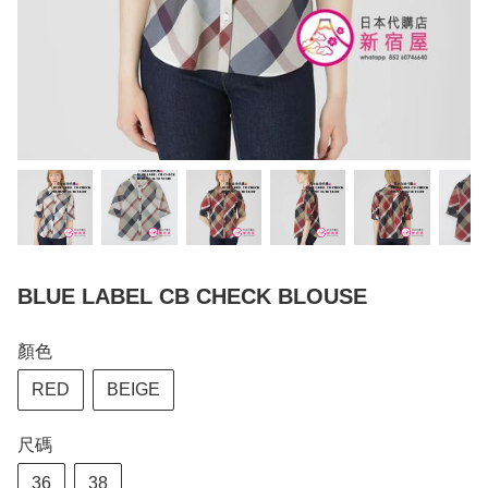
BLUE LABEL CB CHECK BLOUSE
顏色
RED
BEIGE
尺碼
36
38