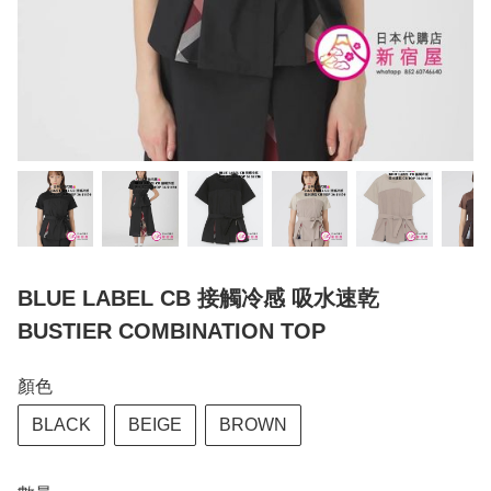
BLUE LABEL CB 接觸冷感 吸水速乾
BUSTIER COMBINATION TOP
顏色
BLACK
BEIGE
BROWN