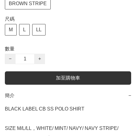
BROWN STRIPE
尺碼
M
L
LL
數量
−
+
加至購物車
簡介
−
BLACK LABEL CB SS POLO SHIRT

SIZE M/L/LL，WHITE/ MINT/ NAVY/ NAVY STRIPE/ 