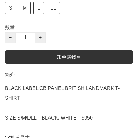
S
M
L
LL
數量
−
+
加至購物車
簡介
−
BLACK LABEL CB PANEL BRITISH LANDMARK T-
SHIRT

SIZE S/M/L/LL，BLACK/ WHITE，$950

👕參考尺寸
