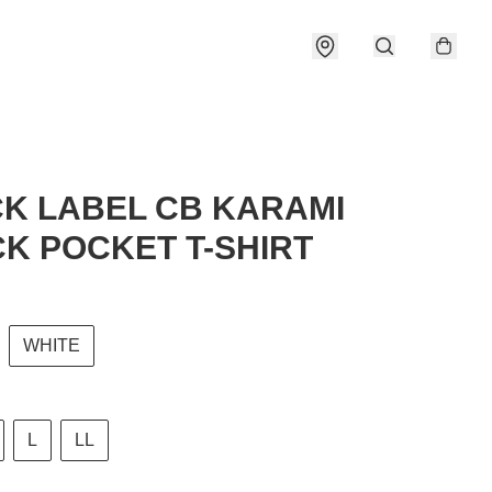
K LABEL CB KARAMI
K POCKET T-SHIRT
WHITE
L
LL