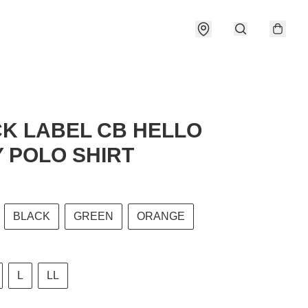
K LABEL CB HELLO
Y POLO SHIRT
BLACK
GREEN
ORANGE
L
LL