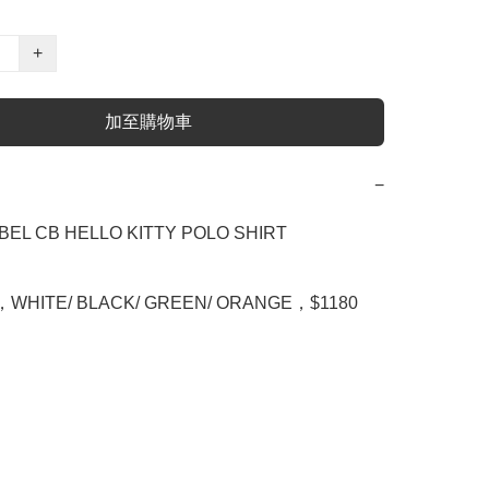
+
加至購物車
−
BEL CB HELLO KITTY POLO SHIRT

L，WHITE/ BLACK/ GREEN/ ORANGE，$1180