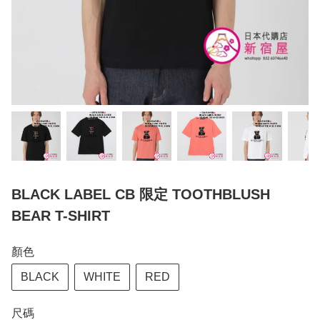
BLACK LABEL CB 限定 TOOTHBLUSH
BEAR T-SHIRT
顏色
BLACK
WHITE
RED
尺碼