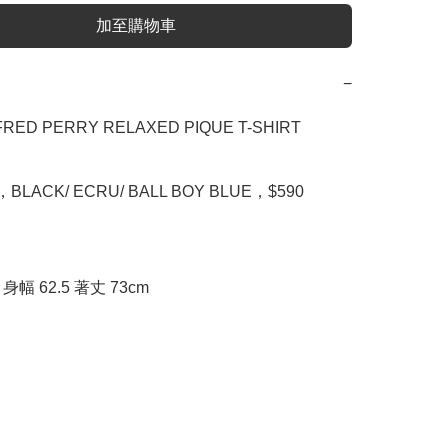
加至購物車
−
FRED PERRY RELAXED PIQUE T-SHIRT

，BLACK/ ECRU/ BALL BOY BLUE，$590

: 身幅 62.5 著丈 73cm