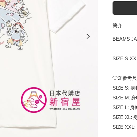
簡介
BEAMS JA
SIZE S-X
👕👚參考尺
SIZE S: 身
SIZE M: 身
SIZE L: 身
SIZE XL: 
SIZE XXL