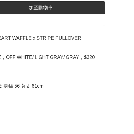
加至購物車
−
ART WAFFLE x STRIPE PULLOVER

E，OFF WHITE/ LIGHT GRAY/ GRAY，$320

E: 身幅 56 著丈 61cm