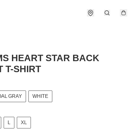
S HEART STAR BACK
T T-SHIRT
AL GRAY
WHITE
L
XL