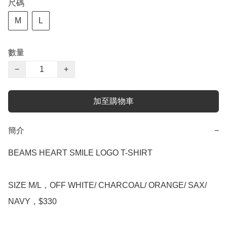
尺碼
M
L
數量
−
+
加至購物車
簡介
−
BEAMS HEART SMILE LOGO T-SHIRT

SIZE M/L，OFF WHITE/ CHARCOAL/ ORANGE/ SAX/ 
NAVY，$330
