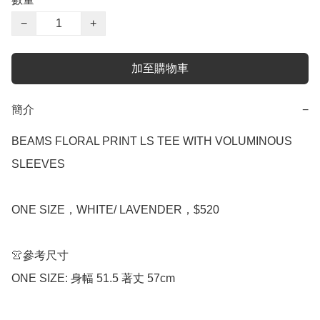
−
+
加至購物車
簡介
−
BEAMS FLORAL PRINT LS TEE WITH VOLUMINOUS 
SLEEVES

ONE SIZE，WHITE/ LAVENDER，$520

👚參考尺寸

ONE SIZE: 身幅 51.5 著丈 57cm