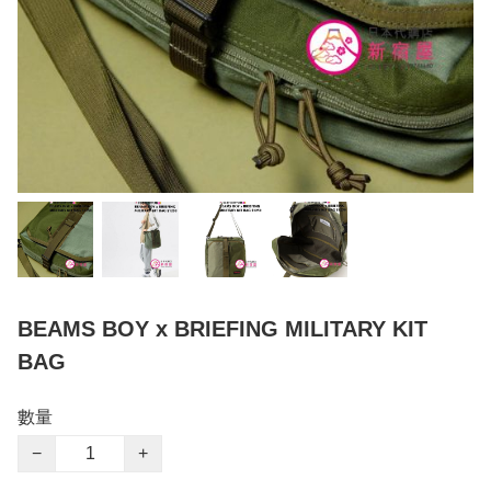
BEAMS BOY x BRIEFING MILITARY KIT
BAG
數量
−
+