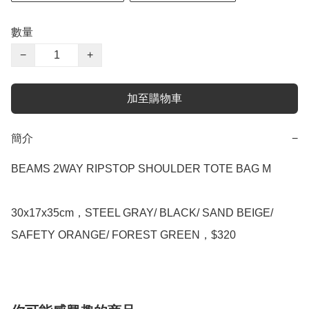
數量
−
+
加至購物車
簡介
−
BEAMS 2WAY RIPSTOP SHOULDER TOTE BAG M

30x17x35cm，STEEL GRAY/ BLACK/ SAND BEIGE/ 
SAFETY ORANGE/ FOREST GREEN，$320