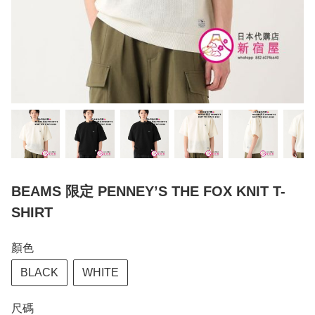
BEAMS 限定 PENNEY’S THE FOX KNIT T-
SHIRT
顏色
BLACK
WHITE
尺碼