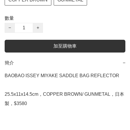
數量
−
+
加至購物車
簡介
−
BAOBAO ISSEY MIYAKE SADDLE BAG REFLECTOR

25.5x11x14.5cm，COPPER BROWN/ GUNMETAL，日本