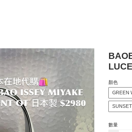
BAOB
LUCE
顏色
GREEN 
SUNSET
數量