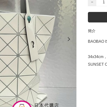
−
簡介
BAOBAO I
34x34cm，
SUNSET 