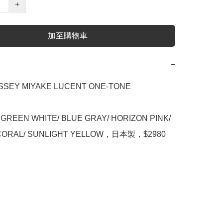
+
加至購物車
−
SSEY MIYAKE LUCENT ONE-TONE

GREEN WHITE/ BLUE GRAY/ HORIZON PINK/ 
CORAL/ SUNLIGHT YELLOW，日本製，$2980