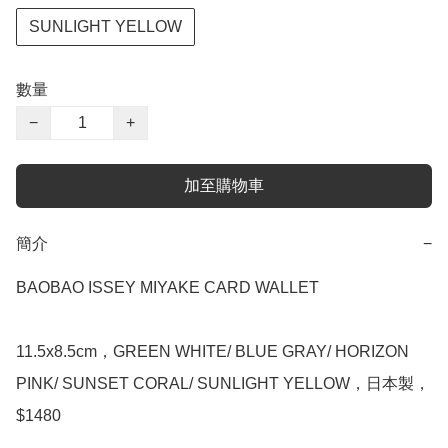
SUNLIGHT YELLOW
數量
−
+
加至購物車
簡介
−
BAOBAO ISSEY MIYAKE CARD WALLET

11.5x8.5cm，GREEN WHITE/ BLUE GRAY/ HORIZON 
PINK/ SUNSET CORAL/ SUNLIGHT YELLOW，日本製，
$1480