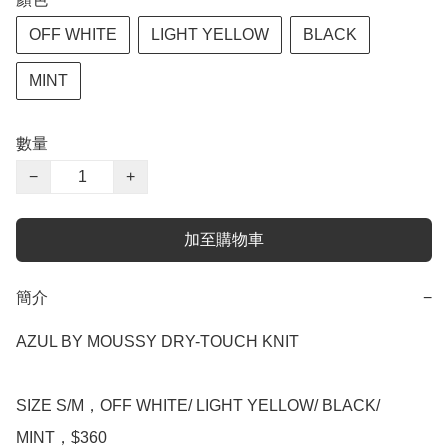
OFF WHITE
LIGHT YELLOW
BLACK
MINT
數量
−
+
加至購物車
簡介
−
AZUL BY MOUSSY DRY-TOUCH KNIT

SIZE S/M，OFF WHITE/ LIGHT YELLOW/ BLACK/ 
MINT，$360
