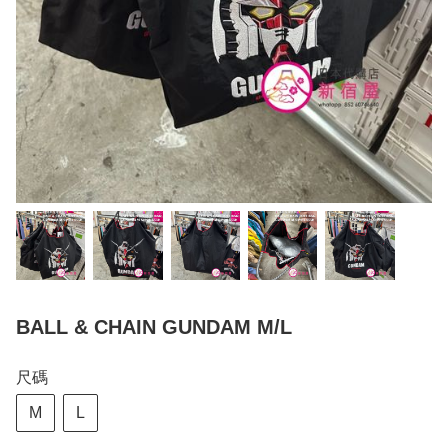
BALL & CHAIN GUNDAM M/L
尺碼
M
L